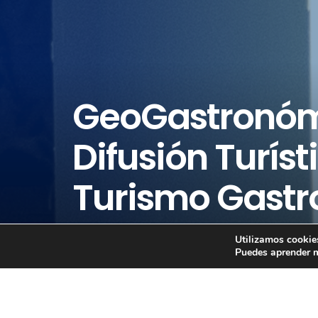
GeoGastronómi
Difusión Turís
Turismo Gastr
Utilizamos cookies
Puedes aprender m
GeaoGastronómica recibió el Premi
pasada edición que se celebró el 