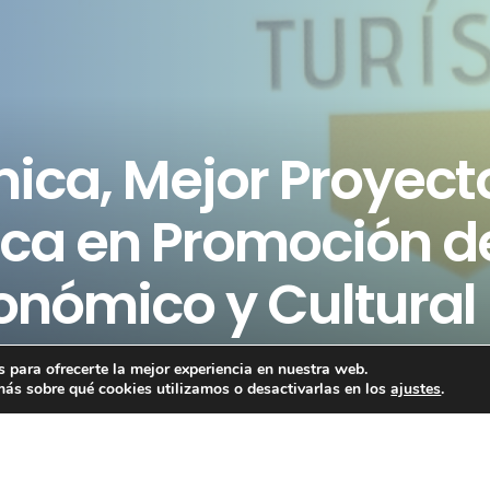
ca, Mejor Proyect
tica en Promoción d
onómico y Cultural
 para ofrecerte la mejor experiencia en nuestra web.
ás sobre qué cookies utilizamos o desactivarlas en los
ajustes
.
o al Mejor Proyecto de Difusión Turística en Promoción de
11 de diciembre de 2025 en el Auditorio del Museo Picasso e